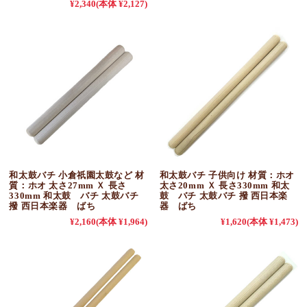
¥2,340
(本体 ¥2,127)
和太鼓バチ 小倉祇園太鼓など 材
和太鼓バチ 子供向け 材質：ホオ
質：ホオ 太さ27mm Ｘ 長さ
太さ20mm Ｘ 長さ330mm 和太
330mm 和太鼓 バチ 太鼓バチ
鼓 バチ 太鼓バチ 撥 西日本楽
撥 西日本楽器 ばち
器 ばち
¥2,160
(本体 ¥1,964)
¥1,620
(本体 ¥1,473)