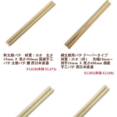
和太鼓バチ 材質：ホオ 太さ
締太鼓用バチ テーパータイプ
19mm Ｘ 長さ390mm 国産手工
材質：ホオ（朴） 先端18mm～
バチ 太鼓バチ 撥 西日本楽器
持手24mm Ｘ 長さ400mm 国産
手工バチ 西日本楽器
¥1,620
(本体 ¥1,473)
¥2,385
(本体 ¥2,168)