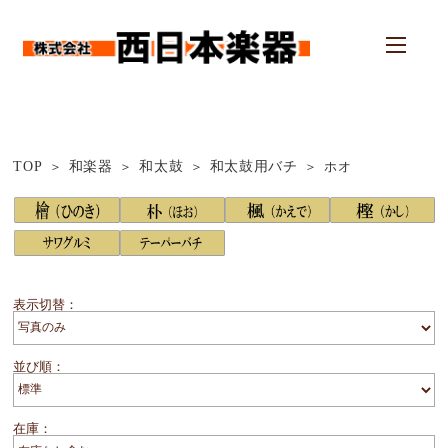
TOP
和楽器
和太鼓
和太鼓用バチ
ホオ
表示切替：
並び順：
在庫：