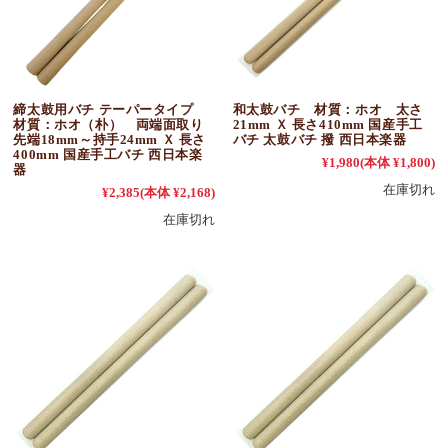
締太鼓用バチ テーパータイプ
和太鼓バチ 材質：ホオ 太さ
材質：ホオ（朴） 両端面取り
21mm Ｘ 長さ410mm 国産手工
先端18mm～持手24mm Ｘ 長さ
バチ 太鼓バチ 撥 西日本楽器
400mm 国産手工バチ 西日本楽
¥1,980
(本体 ¥1,800)
器
在庫切れ
¥2,385
(本体 ¥2,168)
在庫切れ