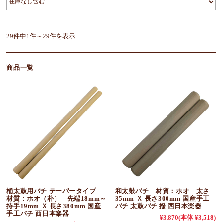
29件中1件～29件を表示
商品一覧
桶太鼓用バチ テーパータイプ
和太鼓バチ 材質：ホオ 太さ
材質：ホオ（朴） 先端18mm～
35mm Ｘ 長さ300mm 国産手工
持手19mm Ｘ 長さ380mm 国産
バチ 太鼓バチ 撥 西日本楽器
手工バチ 西日本楽器
¥3,870
(本体 ¥3,518)