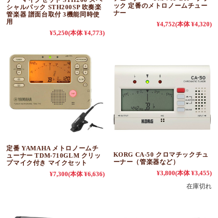
ック 定番のメトロノームチュー
シャルパック STH200SP 吹奏楽
ナー
管楽器 譜面台取付 3機能同時使
用
¥4,752
(本体 ¥4,320)
¥5,250
(本体 ¥4,773)
定番 YAMAHA メトロノームチ
KORG CA-50 クロマチックチュ
ューナー TDM-710GLM クリッ
ーナー（管楽器など）
プマイク付き マイクセット
¥3,800
(本体 ¥3,455)
¥7,300
(本体 ¥6,636)
在庫切れ