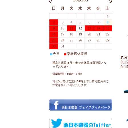
日
月
火
水
木
金
土
1
2
3
4
5
6
7
8
9
10
11
12
13
14
15
16
17
18
19
20
21
22
23
24
25
26
27
28
29
30
31
今日
楽器店休業日
■
■
Pro
0.
通常営業日は月～土で定休日は日祝日とな
0.
っております。
営業時間：10時～17時
1日の出荷は営業日14時まで出荷可能分のご
注文を当日出荷いたします。