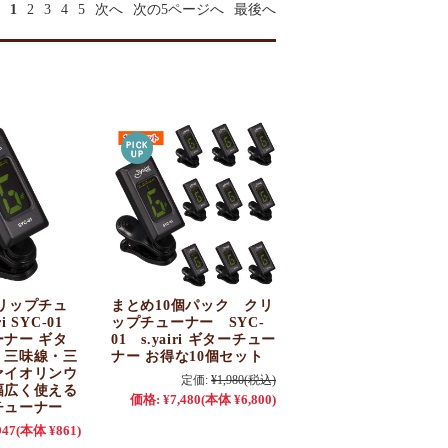
1
2
3
4
5
次へ
次の5ページへ
最後へ
リップチュ
まとめ10個パック クリ
i SYC-01
ップチューナー SYC-
ナー ギタ
01 s.yairi ギターチュー
・三味線・三
ナー お得な10個セット
ァイオリンウ
定価:
¥1,980
(税込)
幅広く使える
価格:
¥7,480
(本体 ¥6,800)
チューナー
947
(本体 ¥861)