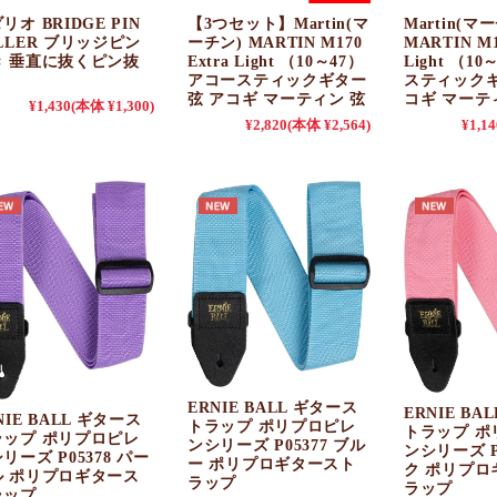
リオ BRIDGE PIN
【3つセット】Martin(マ
Martin(マ
LLER ブリッジピン
ーチン) MARTIN M170
MARTIN M1
き 垂直に抜くピン抜
Extra Light （10～47）
Light （1
アコースティックギター
スティックギ
弦 アコギ マーティン 弦
コギ マーテ
¥1,430
(本体 ¥1,300)
¥2,820
(本体 ¥2,564)
¥1,14
ERNIE BALL ギタース
ERNIE BA
NIE BALL ギタース
トラップ ポリプロピレ
トラップ ポ
ラップ ポリプロピレ
ンシリーズ P05377 ブル
ンシリーズ P
リーズ P05378 パー
ー ポリプロギタースト
ク ポリプロ
ル ポリプロギタース
ラップ
ラップ
ラップ