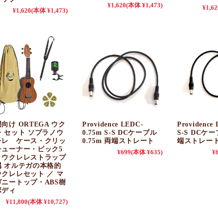
¥1,620
(本体 ¥1,473)
¥1,62
¥1,620
(本体 ¥1,473)
向け ORTEGA ウク
Providence LEDC-
Providence
レ セット ソプラノウ
0.75m S-S DCケーブル
S-S DCケー
レレ ケース・クリッ
0.75m 両端ストレート
端ストレー
チューナー・ピック5
¥699
(本体 ¥635)
¥
・ウクレレストラップ
属 オルテガの本格的
ウクレレセット ／ マ
ガニートップ・ABS樹
ボディ
¥11,800
(本体 ¥10,727)