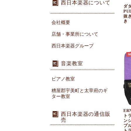
西日本楽器について
ダダ
PU
抜
き
会社概要
店舗・事業所について
西日本楽器グループ
音楽教室
ピアノ教室
糟屋郡宇美町と太宰府のギ
ター教室
ER
西日本楽器の通信販
ト
売
ンシ
プ
ト