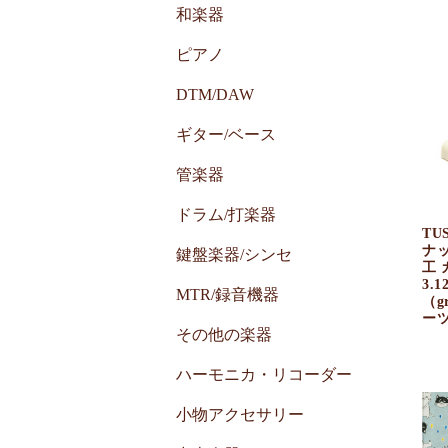
和楽器
ピアノ
DTM/DAW
ギター/ベース
管楽器
ドラム/打楽器
T
ナ
鍵盤楽器/シンセ
工 
3.1
MTR/録音機器
（g
ー
その他の楽器
ハーモニカ・リコーダー
小物アクセサリー