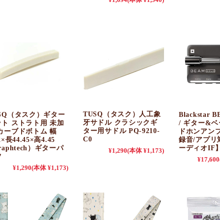
¥1,694
(本体 ¥1,540)
TUSQ（タスク）人工象
USQ（タスク）ギター
Blackstar 
牙サドル クラシックギ
ット ストラト用 未加
/ ギター&
ター用サドル PQ-9210-
カーブドボトム 幅
ドホンアン
C0
2×長44.45×高4.45
録音/アプリ
raphtech）ギターパ
ーディオIF
¥1,290
(本体 ¥1,173)
ツ
¥17,600
¥1,290
(本体 ¥1,173)