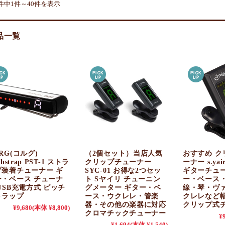
9件中1件～40件を表示
品一覧
RG(コルグ)
（2個セット）当店人気
おすすめ ク
chstrap PST-1 ストラ
クリップチューナー
ーナー s.yair
プ装着チューナー ギ
SYC-01 お得な2つセッ
ギターチュー
ー・ベース チューナ
ト Sヤイリ チューニン
ー・ベース
USB充電方式 ピッチ
グメーター ギター・ベ
線・琴・ヴ
トラップ
ース・ウクレレ・管楽
クレレなど
器・その他の楽器に対応
クリップ式
¥9,680
(本体 ¥8,800)
クロマチックチューナー
¥