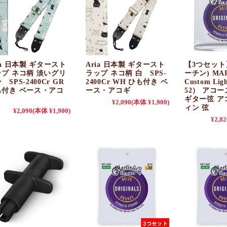
ia 日本製 ギタースト
Aria 日本製 ギタースト
【3つセット】
ップ ネコ柄 淡いグリ
ラップ ネコ柄 白 SPS-
ーチン) MAR
 SPS-2400Cr GR
2400Cr WH ひも付き ベ
Custom Lig
も付き ベース・アコ
ース・アコギ
52） アコ
ギター弦 ア
¥2,090
(本体 ¥1,900)
ィン 弦
¥2,090
(本体 ¥1,900)
¥2,82