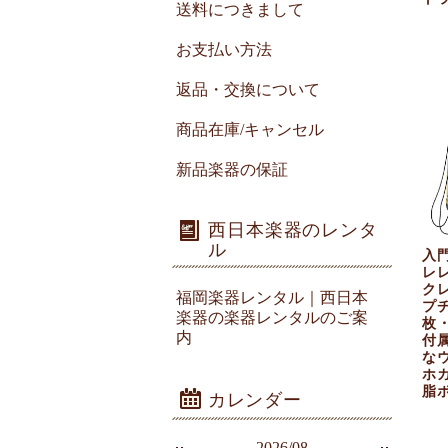
送料につきまして
お支払い方法
返品・交換について
商品在庫/キャンセル
新品楽器の保証
西日本楽器のレンタ
ル
入門
レ
ク
福岡楽器レンタル｜西日本
プ
楽器の楽器レンタルのご案
枚
内
付
な
ホ
脂
2026/08