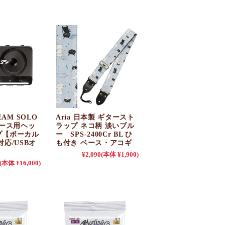
BEAM SOLO
Aria 日本製 ギタースト
ベース用ヘッ
ラップ ネコ柄 淡いブル
プ【ボーカル
ー SPS-2400Cr BL ひ
対応/USBオ
も付き ベース・アコギ
】
¥2,090
(本体 ¥1,900)
(本体 ¥16,000)