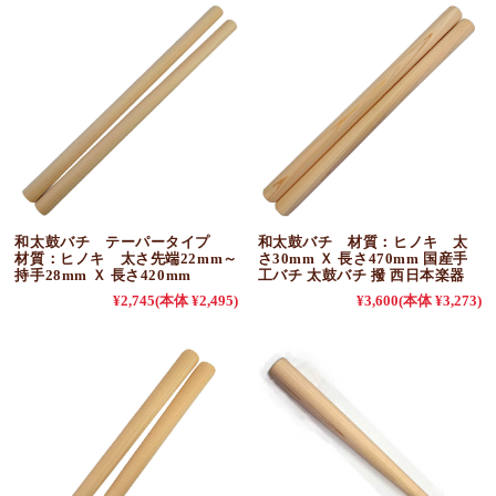
和太鼓バチ テーパータイプ
和太鼓バチ 材質：ヒノキ 太
材質：ヒノキ 太さ先端22mm～
さ30mm Ｘ 長さ470mm 国産手
持手28mm Ｘ 長さ420mm
工バチ 太鼓バチ 撥 西日本楽器
¥2,745
(本体 ¥2,495)
¥3,600
(本体 ¥3,273)