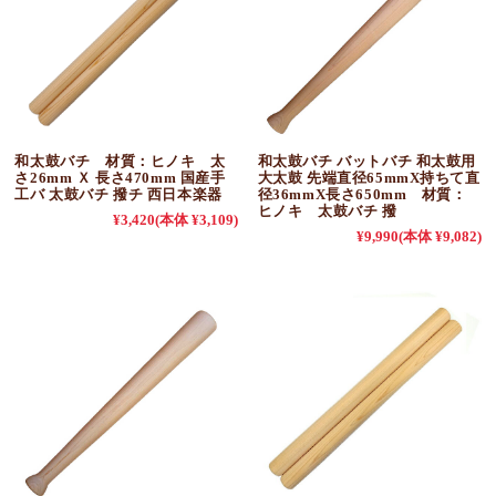
和太鼓バチ 材質：ヒノキ 太
和太鼓バチ バットバチ 和太鼓用
さ26mm Ｘ 長さ470mm 国産手
大太鼓 先端直径65mmX持ちて直
工バ 太鼓バチ 撥チ 西日本楽器
径36mmX長さ650mm 材質：
ヒノキ 太鼓バチ 撥
¥3,420
(本体 ¥3,109)
¥9,990
(本体 ¥9,082)