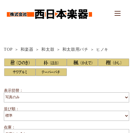
TOP
和楽器
和太鼓
和太鼓用バチ
ヒノキ
表示切替：
並び順：
在庫：