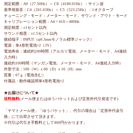
測定範囲：A0（27.50Hz）～ C8（4186.01Hz）：サイン波
基準発振音：C4（261.63Hz）～ C5（523.25Hz）：1オクターブ
チューニング・モード：メーター・モード、サウンド・アウト・モード
キャリブレーション範囲：A4 = 410～480Hz
測定精度：±1セント以内
サウンド精度：±1.5セント以内
接続端子：INPUT（φ6.3mmモノラル標準ジャック）
電源：単4形乾電池×2（3V）
電池寿命：連続約200時間（アルカリ電池、メーター・モード、A4連続
入力時）
連続約100時間（マンガン電池、メーター・モード、A4連続入力時）
外形寸法：100（W）x 60（D）x 16（H）mm
質量：67 g（電池含む）
付属品：動作確認用単4形乾電池×2
★お届けについて★
送料無料
(メール便またはゆうパケットおよび定形外代引発送です)
「ヤマトメール便」「ゆうパケット」、代引の場合は「定形外代金引
換」にて出荷させて頂きます。
※代引は代引き手数料として460円かかります。