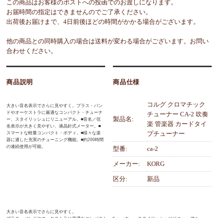
この商品はお客様のポストへの投函でのお渡しになります。
お届時間の指定はできませんのでご了承ください。
出荷後お届けまで、4日前後ほどの時間がかかる場合がございます。
他の商品との同時購入の場合は送料が変わる場合がございます。お問い
合わせください。
商品説明
商品仕様
コルグ クロマチック
大きい音名表示でさらに見やすく。ブラス・バン
ドやオーケストラに最適なコンパクト・チューナ
チューナー CA-2 吹奏
製品名:
ー、スタイリッシュにリニューアル。■音名／弦
楽 管楽器 カードタイ
名表示が大きく見やすい、液晶針式メーター。■
プチューナー
スマートな軽量コンパクト・ボディ。■様々な楽
器に適した充実のチューニング機能。■約200時間
の連続使用が可能。
型番:
ca-2
メーカー:
KORG
区分:
新品
大きい音名表示でさらに見やすく。