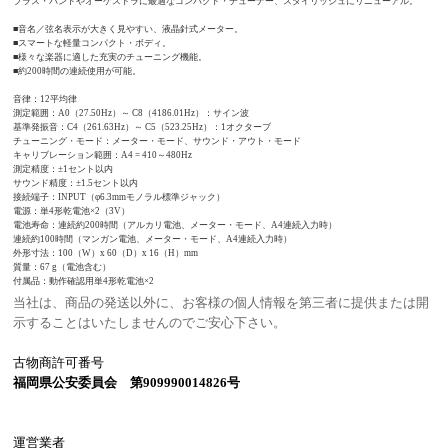
ブラス・バンドやオーケストラに最適なコンパクト・チューナー、スタイリッシュにリニューアル。
■音名／弦名表示が大きく見やすい、液晶針式メーター。
■スマートな軽量コンパクト・ボディ。
■様々な楽器に適した充実のチューニング機能。
■約200時間の連続使用が可能。
音律：12平均律
測定範囲：A0（27.50Hz）～ C8（4186.01Hz）：サイン波
基準発振音：C4（261.63Hz）～ C5（523.25Hz）：1オクターブ
チューニング・モード：メーター・モード、サウンド・アウト・モード
キャリブレーション範囲：A4 = 410～480Hz
測定精度：±1セント以内
サウンド精度：±1.5セント以内
接続端子：INPUT（φ6.3mmモノラル標準ジャック）
電源：単4形乾電池×2（3V）
電池寿命：連続約200時間（アルカリ電池、メーター・モード、A4連続入力時）
連続約100時間（マンガン電池、メーター・モード、A4連続入力時）
外形寸法：100（W）x 60（D）x 16（H）mm
質量：67 g（電池含む）
付属品：動作確認用単4形乾電池×2
当社は、商品の発送以外に、お客様の個人情報を第三者に提供または開
示することはいたしませんのでご安心下さい。
古物商許可番号
福岡県公安委員会 第909990014826号
運営業者