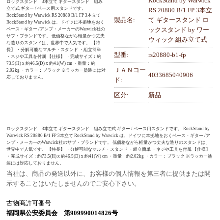
RockStand by Warwick
ロックスタンド 3本立て ギタースタンド 組み
立て式 ギター / ベース用スタンドです。
RS 20880 B/1 FP 3本立
RockStand by Warwick RS 20880 B/1 FP 3本立て
製品名:
て ギタースタンド ロ
RockStand by Warwick は、ドイツに本拠地をおく
ックスタンド by ワー
ベース・ギター /アンプ・メーカーのWarwick社の
サブ・ブランドです。 低価格ながら軽量かつ丈夫
ウィック 組み立て式
な造りのスタンドは、世界中で人気です。 【特
長】 ・分解可能なマルチ・スタンド ・組立簡単
型番:
rs20880-b1-fp
・ネジや工具を付属 【仕様】 ・完成サイズ：約
73.5(H) x 約46.5(D) x 約41(W) cm ・重量：約
ＪＡＮコー
2.02kg ・カラー：ブラック ※ラッカー塗装には対
4033685040906
応しておりません。
ド:
区分:
新品
ロックスタンド 3本立て ギタースタンド 組み立て式 ギター / ベース用スタンドです。 RockStand by
Warwick RS 20880 B/1 FP 3本立て RockStand by Warwick は、ドイツに本拠地をおくベース・ギター /ア
ンプ・メーカーのWarwick社のサブ・ブランドです。 低価格ながら軽量かつ丈夫な造りのスタンドは、
世界中で人気です。 【特長】 ・分解可能なマルチ・スタンド ・組立簡単 ・ネジや工具を付属 【仕様】
・完成サイズ：約73.5(H) x 約46.5(D) x 約41(W) cm ・重量：約2.02kg ・カラー：ブラック ※ラッカー塗
装には対応しておりません。
当社は、商品の発送以外に、お客様の個人情報を第三者に提供または開
示することはいたしませんのでご安心下さい。
古物商許可番号
福岡県公安委員会 第909990014826号