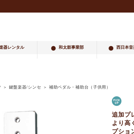
楽器レンタル
和太鼓事業部
西日本音
P
鍵盤楽器/シンセ
補助ペダル・補助台（子供用）
追加プレ
より高
プショ