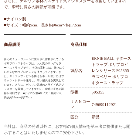
さらに、デルリン素材のスライド式アジャスターを装備していますの
で、瞬時に長さの調節が可能です。
■ナイロン製
■サイズ：幅約5cm、長さ約96cm〜約172cm
商品説明
商品仕様
ERNIE BALL ギタース
多くのミュージシャンに愛用され信頼されている
ポリプロ・ストラップは、大人気のロングセラ
トラップ ポリプロピ
ー・ストラップです。 本体の素材には、伸びにく
製品名:
レンシリーズ P05355
い丈夫なポリプロピレンを使用しています。ま
ラズベリー ポリプロ
た、ストラップ・ピンを掛けるホール部分にはブ
ラック・レザーを採用し、高い耐久性を実現して
ギターストラップ
います。さらに、デルリン素材のスライド式アジ
ャスターを装備していますので、瞬時に長さの調
型番:
p05355
節が可能です。■ナイロン製■サイズ：幅約5cm、
長さ約96cm～約172cm
ＪＡＮコー
749699112921
ド:
区分:
新品
当社は、商品の発送以外に、お客様の個人情報を第三者に提供または開
示することはいたしませんのでご安心下さい。