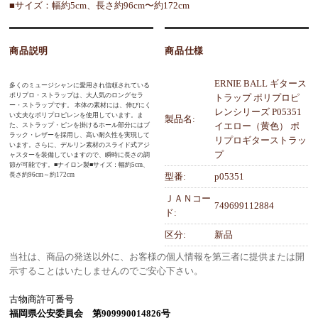
■サイズ：幅約5cm、長さ約96cm〜約172cm
商品説明
商品仕様
ERNIE BALL ギタース
多くのミュージシャンに愛用され信頼されている
ポリプロ・ストラップは、大人気のロングセラ
トラップ ポリプロピ
ー・ストラップです。 本体の素材には、伸びにく
レンシリーズ P05351
い丈夫なポリプロピレンを使用しています。ま
製品名:
イエロー（黄色） ポ
た、ストラップ・ピンを掛けるホール部分にはブ
ラック・レザーを採用し、高い耐久性を実現して
リプロギターストラッ
います。さらに、デルリン素材のスライド式アジ
プ
ャスターを装備していますので、瞬時に長さの調
節が可能です。■ナイロン製■サイズ：幅約5cm、
長さ約96cm～約172cm
型番:
p05351
ＪＡＮコー
749699112884
ド:
区分:
新品
当社は、商品の発送以外に、お客様の個人情報を第三者に提供または開
示することはいたしませんのでご安心下さい。
古物商許可番号
福岡県公安委員会 第909990014826号