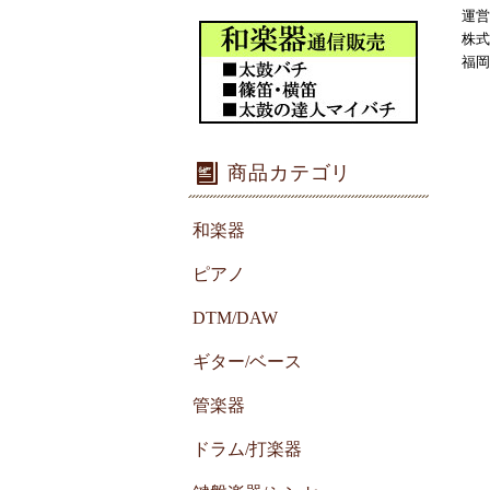
運営
株式
福岡
商品カテゴリ
和楽器
ピアノ
DTM/DAW
ギター/ベース
管楽器
ドラム/打楽器