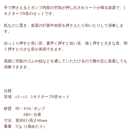
手で押さえるとポンプ内部の空気が押し出されリードが鳴る楽器で、1
オクターブ8音のセットです。
机などに置き、楽器の打面中央部を押さえたり叩いたりして演奏しま
す。
ゆっくり押すと長い音、素早く押すと短い音、強く押すと大きな音、弱
く押すと小さな音が表現できます。
底面に市販のゴムや紐などを通していただけるので腕や足に装着しても
演奏できます。
仕様
音域 c2～c3、1オクターブ8音セット
材質 PE・EVA / ポンプ
ABS / 台座
寸法 直径82×高さ60mm
重量 57g（1個あたり）