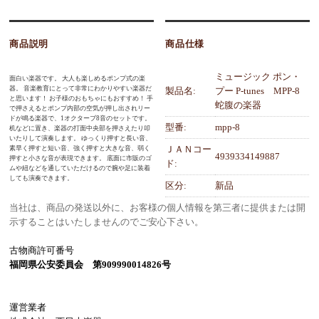
商品説明
商品仕様
ミュージック ポン・
面白い楽器です。 大人も楽しめるポンプ式の楽
器。 音楽教育にとって非常にわかりやすい楽器だ
製品名:
プー P-tunes MPP-8
と思います！ お子様のおもちゃにもおすすめ！ 手
蛇腹の楽器
で押さえるとポンプ内部の空気が押し出されリー
ドが鳴る楽器で、1オクターブ8音のセットです。
型番:
mpp-8
机などに置き、楽器の打面中央部を押さえたり叩
いたりして演奏します。 ゆっくり押すと長い音、
ＪＡＮコー
素早く押すと短い音、強く押すと大きな音、弱く
4939334149887
押すと小さな音が表現できます。 底面に市販のゴ
ド:
ムや紐などを通していただけるので腕や足に装着
しても演奏できます。
区分:
新品
当社は、商品の発送以外に、お客様の個人情報を第三者に提供または開
示することはいたしませんのでご安心下さい。
古物商許可番号
福岡県公安委員会 第909990014826号
運営業者