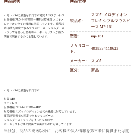
商品説明
商品仕様
スズキ メロディオン
ハモンド44に最適な唄口です材質 ABSステンレス
付属機種 PRO-44H/PRO-44HP 対応機種 スズキメ
製品名:
フレキシブルマウスピ
ロディオン全ての機種に対応しています。 商品説
ース MP-161
明 形状を固定できるマウスピース。ショルダース
トラップを使った立奏時や、ボーカリストが曲の
型番:
mp-161
間奏で演奏するのにも適しています。
ＪＡＮコー
4939334118623
ド:
メーカー:
スズキ
区分:
新品
ハモンド44に最適な唄口です
材質 ABS
ステンレス
付属機種 PRO-44H/PRO-44HP
対応機種 スズキメロディオン全ての機種に対応しています。
商品説明 形状を固定できるマウスピース。
ショルダーストラップを使った立奏時や、
ボーカリストが曲の間奏で演奏するのにも適しています。
当社は、商品の発送以外に、お客様の個人情報を第三者に提供または開