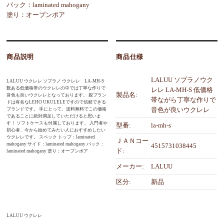
バック：laminated mahogany
塗り：オープンポア
商品説明
商品仕様
LALUU ソプラノウク
LALUU ウクレレ ソプラノ ウクレレ LA-MH-S
数ある低価格帯のウクレレの中では丁寧な作りで
レレ LA-MH-S 低価格
製品名:
音色も良いウクレレとなっております。 親ブラン
帯ながら丁寧な作りで
ドは有名なLEHO UKULELEですので信頼できる
音色が良いウクレレ
ブランドです。 手にとって、送料無料でこの価格
であることに絶対満足していただけると思いま
す！ ソフトケースも付属しております。 入門者や
型番:
la-mh-s
初心者、今から始めてみたい人におすすめしたい
ウクレレです。 スペック トップ：laminated
ＪＡＮコー
mahogany サイド：laminated mahogany バック：
4515731038445
ド:
laminated mahogany 塗り：オープンポア
メーカー:
LALUU
区分:
新品
LALUU ウクレレ