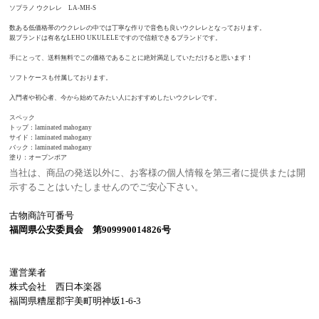
ソプラノ ウクレレ LA-MH-S
数ある低価格帯のウクレレの中では丁寧な作りで音色も良いウクレレとなっております。
親ブランドは有名なLEHO UKULELEですので信頼できるブランドです。
手にとって、送料無料でこの価格であることに絶対満足していただけると思います！
ソフトケースも付属しております。
入門者や初心者、今から始めてみたい人におすすめしたいウクレレです。
スペック
トップ：laminated mahogany
サイド：laminated mahogany
バック：laminated mahogany
塗り：オープンポア
当社は、商品の発送以外に、お客様の個人情報を第三者に提供または開
示することはいたしませんのでご安心下さい。
古物商許可番号
福岡県公安委員会 第909990014826号
運営業者
株式会社 西日本楽器
福岡県糟屋郡宇美町明神坂1-6-3