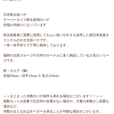
日本製太鼓バチ
テーパータイプ締太鼓用のバチ
先端が先細りになっています
和太鼓奏者に実際に使用してもらい使いやすさを追求した西日本楽器オ
リジナルのホオ太鼓バチです。
一本一本手作りで丁寧に制作しております。
福岡の太鼓グループや大学のサークルに多く納品している人気のシリー
ズです。
材：カエデ（楓）
先端20mm～持手24mm Ｘ 長さ410mm
＜＜まとまった本数のバチ制作も承れる場合がございます！！＞＞
複数セットが必要で注文時の在庫がない場合や、大量の本数がご必要な
場合など、
本数がまとまればオーダーを承ることが可能な場合がございます。