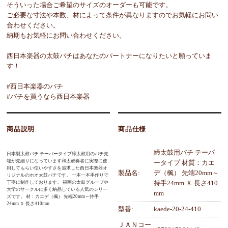
そういった場合ご希望のサイズのオーダーも可能です。
ご必要な寸法や本数、材によって条件が異なりますのでお気軽にお問い
合わせください。
納期もお気軽にお問い合わせください。
西日本楽器の太鼓バチはあなたのパートナーになりたいと願っていま
す！
#西日本楽器のバチ
#バチを買うなら西日本楽器
商品説明
商品仕様
締太鼓用バチ テーパ
日本製太鼓バチ テーパータイプ締太鼓用のバチ先
端が先細りになっています和太鼓奏者に実際に使
ータイプ 材質：カエ
用してもらい使いやすさを追求した西日本楽器オ
製品名:
デ（楓） 先端20mm～
リジナルのホオ太鼓バチです。 一本一本手作りで
持手24mm Ｘ 長さ410
丁寧に制作しております。 福岡の太鼓グループや
大学のサークルに多く納品している人気のシリー
mm
ズです。 材：カエデ（楓） 先端20mm～持手
24mm Ｘ 長さ410mm
型番:
kaede-20-24-410
ＪＡＮコー