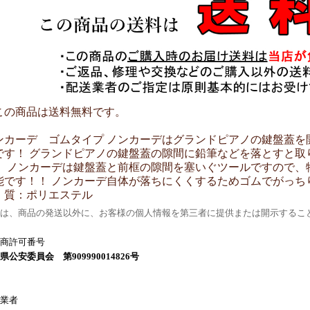
この商品は送料無料です。
ンカーデ ゴムタイプ ノンカーデはグランドピアノの鍵盤蓋を
です！ グランドピアノの鍵盤蓋の隙間に鉛筆などを落とすと取
。 ノンカーデは鍵盤蓋と前框の隙間を塞いぐツールですので、
能です！！ ノンカーデ自体が落ちにくくするためゴムでがっちり固
 質：ポリエステル
は、商品の発送以外に、お客様の個人情報を第三者に提供または開示するこ
商許可番号
県公安委員会 第909990014826号
業者