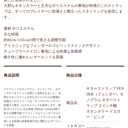
大胆なネオンカラーと丈夫なポリエステルの裏地が特徴のこのストラッ
プは、すべてのプレイヤーに快適さと際立ったスタイリングを提供しま
す。
素材 ポリエステル
主な特徴:
約86cm~150cmの間で長さを調整可能
アイコニックなフェンダーロゴとヘッドストックデザイン
チューブラーナイロン裏地による快適な装着感
耐久性に優れたレザーエンドを装備
商品説明
商品仕様
ギターストラップ FEN
アイコニックなモノグラム・ストラップに、ネオ
ンカラーオプションが新たに追加されました。 大
DER（フェンダー）モ
胆なネオンカラーと丈夫なポリエステルの裏地が
ノグラム ギタースト
特徴のこのストラップは、すべてのプレイヤーに
製品名:
ラップ ２インチ幅
快適さと際立ったスタイリングを提供します。 素
材 ポリエステル 主な特徴: 約86cm~150cmの間で
ネオンカラー イエロ
長さを調整可能 アイコニックなフェンダーロゴと
ー・ピンク
ヘッドストックデザイン チューブラーナイロン裏
地による快適な装着感 耐久性に優れたレザーエン
ドを装備
ＪＡＮコー