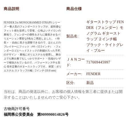
商品説明
商品仕様
ギターストラップ FEN
FENDER 2in MONOGRAMMED STRAPS シリー
ズ 一番人気のフェンダーストラップが、超快適な
DER（フェンダー）モ
フィット感を追求して登場。 心地よいナイロンの
ノグラム ギタースト
裏地で、フェンダーの個性をさらに爆発させるバ
製品名:
ラップ ２インチ幅
リエーション豊富な6色をご用意しました。 ＜特
長＞ ・自由に長さを調整できるので、ほとんどの
ブラック・ライトグレ
プレイヤーにフィット（44～52.5インチ） ・フェ
イ・ブルー
ンダーロゴとヘッドストックの刺繍が入った不朽
のデザイン ・裏地にポリエステルを使用し、舞台
上でも舞台裏でもしっかりサポート ・先端がレザ
ＪＡＮコー
717669445997
ーで補強されているので、パフォーマンス中も安
ド:
心 長年定番のギターストラップです。 材質：ポリ
エステル ストラップの幅：2インチ (50.8 mm)
メーカー:
FENDER
区分:
新品
当社は、商品の発送以外に、お客様の個人情報を第三者に提供または開
示することはいたしませんのでご安心下さい。
古物商許可番号
福岡県公安委員会 第909990014826号