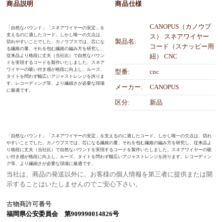
商品説明
商品仕様
CANOPUS（カノウプ
「自然なバウンド」「スネアワイヤーの安定」を
支えるのに適したコード。しかし唯一の欠点は、
ス） スネアワイヤー
製品名:
切れやすいことでした。カノウプスでは、芯にな
コード（スナッピー用
る繊維の量、それを包む繊維の編み方を研究し、
紐） CNC
従来品より格段に丈夫（当社比）で自然なバウン
ドを実現するコードを製作いたしました。スネア
ワイヤーの吸い付き感が格段に向上し、ルーズ、
型番:
cnc
タイトを問わず幅広いアジャストレンジを誇りま
す。レコーディング等、より繊細さが必要な現場
メーカー:
CANOPUS
に最適です。
区分:
新品
「自然なバウンド」「スネアワイヤーの安定」を支えるのに適したコード。しかし唯一の欠点は、切れ
やすいことでした。カノウプスでは、芯になる繊維の量、それを包む繊維の編み方を研究し、従来品よ
り格段に丈夫（当社比）で自然なバウンドを実現するコードを製作いたしました。スネアワイヤーの吸
い付き感が格段に向上し、ルーズ、タイトを問わず幅広いアジャストレンジを誇ります。レコーディン
グ等、より繊細さが必要な現場に最適です。
当社は、商品の発送以外に、お客様の個人情報を第三者に提供または開
示することはいたしませんのでご安心下さい。
古物商許可番号
福岡県公安委員会 第909990014826号