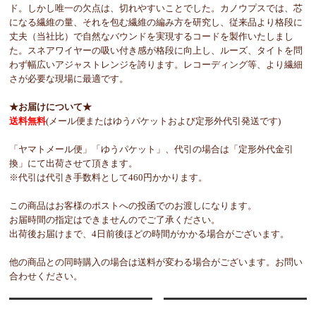
ド。しかし唯一の欠点は、切れやすいことでした。カノウプスでは、芯
になる繊維の量、それを包む繊維の編み方を研究し、従来品より格段に
丈夫（当社比）で自然なバウンドを実現するコードを製作いたしまし
た。スネアワイヤーの吸い付き感が格段に向上し、ルーズ、タイトを問
わず幅広いアジャストレンジを誇ります。レコーディング等、より繊細
さが必要な現場に最適です。
★お届けについて★
送料無料
(メール便またはゆうパケットおよび定形外代引発送です)
「ヤマトメール便」「ゆうパケット」、代引の場合は「定形外代金引
換」にて出荷させて頂きます。
※代引は代引き手数料として460円かかります。
この商品はお客様のポストへの投函でのお渡しになります。
お届時間の指定はできませんのでご了承ください。
出荷後お届けまで、4日前後ほどの時間がかかる場合がございます。
他の商品との同時購入の場合は送料が変わる場合がございます。お問い
合わせください。