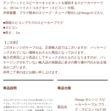
アンプヘッドとスピーカーキャビネットを接続するスピーカーケーブ
ル。3ft/1m ツイストコネクター（スピコン）仕様。
外部被覆、プラグ根本のスリーブ・チューブ部分にはOrangeロゴ入り。
■両端スピコンプラグのスピーカープラグ
■スピコン
■長さ： 1m
【ご注意】
このオレンジのケーブルは、正規輸入品ではございますが、パッケージ
ングされていない価格をおさえた商品となっております。
輸入代理店により良品としてチェックされたものとなりますのが、パッ
ケージングされていない輸入品の為製品に多少の擦り傷や汚れがある場
合がございます。
何卒ご了承のほどお願い申し上げます。
商品説明
商品仕様
Orange オレンジ スピ
スタンダードでリーズナブルなCRUSHシリーズケ
ーブル。アンプヘッドとスピーカーキャビネット
ーカーケーブル プラ
製品名:
を接続するスピーカーケーブル。3ft/1m ツイスト
グ：スピコン 1m CA0
コネクター（スピコン）仕様。 外部被覆、プラグ