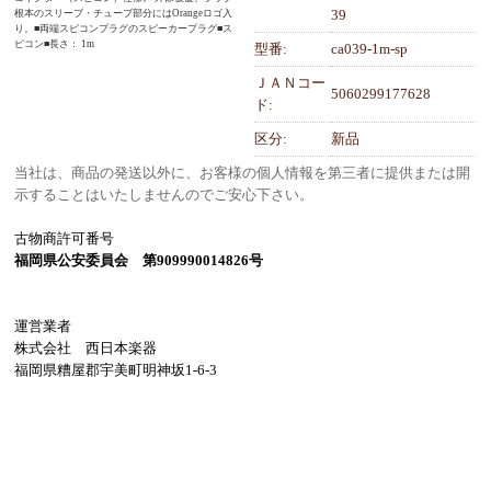
39
根本のスリーブ・チューブ部分にはOrangeロゴ入
り。■両端スピコンプラグのスピーカープラグ■ス
ピコン■長さ： 1m
型番:
ca039-1m-sp
ＪＡＮコー
5060299177628
ド:
区分:
新品
当社は、商品の発送以外に、お客様の個人情報を第三者に提供または開
示することはいたしませんのでご安心下さい。
古物商許可番号
福岡県公安委員会 第909990014826号
運営業者
株式会社 西日本楽器
福岡県糟屋郡宇美町明神坂1-6-3