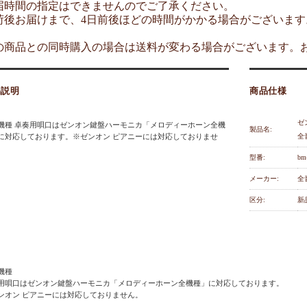
届時間の指定はできませんのでご了承ください。
荷後お届けまで、4日前後ほどの時間がかかる場合がございます
の商品との同時購入の場合は送料が変わる場合がございます。
品説明
商品仕様
ゼ
機種 卓奏用唄口はゼンオン鍵盤ハーモニカ「メロディーホーン全機
製品名:
に対応しております。※ゼンオン ピアニーには対応しておりませ
全
型番:
bm
メーカー:
全
区分:
新
機種
用唄口はゼンオン鍵盤ハーモニカ「メロディーホーン全機種」に対応しております。
ンオン ピアニーには対応しておりません。