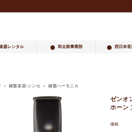
楽器レンタル
和太鼓事業部
西日本音
P
鍵盤楽器/シンセ
鍵盤ハーモニカ
ゼンオ
ホーン 
価格: