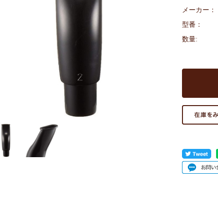
メーカー：
型番：
数量: