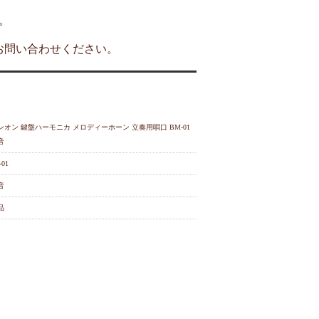
。
お問い合わせください。
ンオン 鍵盤ハーモニカ メロディーホーン 立奏用唄口 BM-01
音
-01
音
品