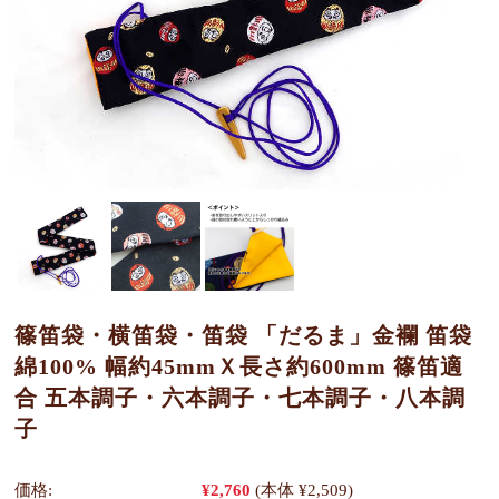
篠笛袋・横笛袋・笛袋 「だるま」金襴 笛袋
綿100% 幅約45mmＸ長さ約600mm 篠笛適
合 五本調子・六本調子・七本調子・八本調
子
価格:
¥2,760
(本体 ¥2,509)