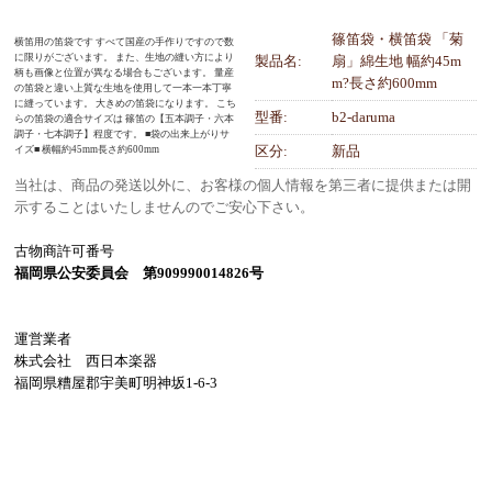
篠笛袋・横笛袋 「菊
横笛用の笛袋です すべて国産の手作りですので数
に限りがございます。 また、生地の縫い方により
製品名:
扇」綿生地 幅約45m
柄も画像と位置が異なる場合もございます。 量産
m?長さ約600mm
の笛袋と違い上質な生地を使用して一本一本丁寧
に縫っています。 大きめの笛袋になります。 こち
型番:
b2-daruma
らの笛袋の適合サイズは 篠笛の【五本調子・六本
調子・七本調子】程度です。 ■袋の出来上がりサ
区分:
新品
イズ■ 横幅約45mm長さ約600mm
当社は、商品の発送以外に、お客様の個人情報を第三者に提供または開
示することはいたしませんのでご安心下さい。
古物商許可番号
福岡県公安委員会 第909990014826号
運営業者
株式会社 西日本楽器
福岡県糟屋郡宇美町明神坂1-6-3