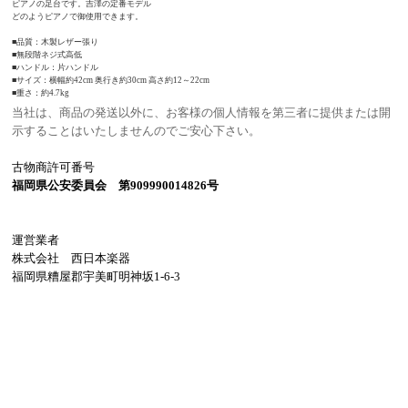
ピアノの足台です。吉澤の定番モデル
どのようピアノで御使用できます。
■品質：木製レザー張り
■無段階ネジ式高低
■ハンドル：片ハンドル
■サイズ：横幅約42cm 奥行き約30cm 高さ約12～22cm
■重さ：約4.7kg
当社は、商品の発送以外に、お客様の個人情報を第三者に提供または開
示することはいたしませんのでご安心下さい。
古物商許可番号
福岡県公安委員会 第909990014826号
運営業者
株式会社 西日本楽器
福岡県糟屋郡宇美町明神坂1-6-3