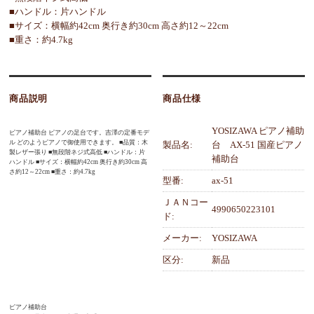
■ハンドル：片ハンドル
■サイズ：横幅約42cm 奥行き約30cm 高さ約12～22cm
■重さ：約4.7kg
商品説明
商品仕様
YOSIZAWA ピアノ補助
ピアノ補助台 ピアノの足台です。吉澤の定番モデ
ル どのようピアノで御使用できます。 ■品質：木
製品名:
台 AX-51 国産ピアノ
製レザー張り ■無段階ネジ式高低 ■ハンドル：片
補助台
ハンドル ■サイズ：横幅約42cm 奥行き約30cm 高
さ約12～22cm ■重さ：約4.7kg
型番:
ax-51
ＪＡＮコー
4990650223101
ド:
メーカー:
YOSIZAWA
区分:
新品
ピアノ補助台