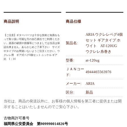
商品説明
商品仕様
ARIA ウクレレペグ4個
【ご注意】ギターパーツは十分な技術と知識をも
って取り扱い可能な方の自己責任でご利用くださ
セット ギアタイプ ホ
製品名:
い。楽器の破損や損傷等につきましては当店は保
ワイト AT-120UG
証出来ません。あらかじめご了承下さい サイズ
ウクレレ糸巻き
やタイプのお間違いないようご注文ください。ウ
クレレ用 ギア式ペグ4個セット ニッケル ギア
比 1：14
型番:
at-120ug
ＪＡＮコー
4944465563976
ド:
メーカー:
ARIA
区分:
新品
当社は、商品の発送以外に、お客様の個人情報を第三者に提供または開
示することはいたしませんのでご安心下さい。
古物商許可番号
福岡県公安委員会 第909990014826号