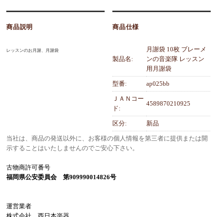
商品説明
商品仕様
月謝袋 10枚 ブレーメ
レッスンのお月謝、月謝袋
製品名:
ンの音楽隊 レッスン
用月謝袋
型番:
ap025bb
ＪＡＮコー
4589870210925
ド:
区分:
新品
当社は、商品の発送以外に、お客様の個人情報を第三者に提供または開
示することはいたしませんのでご安心下さい。
古物商許可番号
福岡県公安委員会 第909990014826号
運営業者
株式会社 西日本楽器