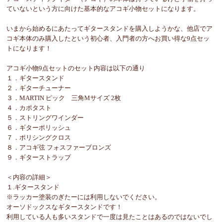
ていないという方に向けた基本的なアコギ小物セットになります。
いまから始めるにあたってギタースタンドを購入しようかな、他店でア
コギ本体のみ購入したという初心者、入門者の方へお買い得な9点セッ
トになります！
アコギ小物9点セットのセット内容は以下の通り
１．ギタースタンド
２．ギターチューナー
３．MARTIN ピック 三角Mサイズ 2枚
４．カポタスト
５．ストリングワインダー
６．ギターポリッシュ
７．ポリシングクロス
８．アコギ弦 フォスファーブロンズ
９．ギターストラップ
＜内容の詳細＞
１.ギタースタンド
※ラッカー塗装のぎたーには利用しないでください。
オーソドックスなギタースタンドです！
利用している人も多いスタンドで一度は見たことはあるのではないでし