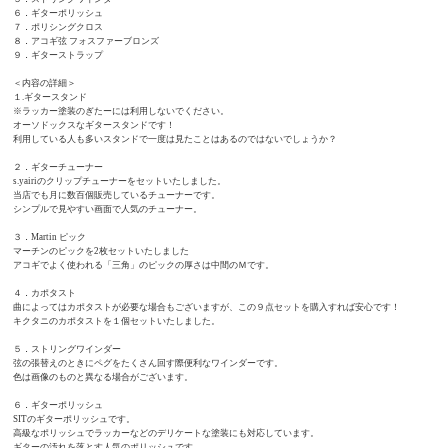
６．ギターポリッシュ
７．ポリシングクロス
８．アコギ弦 フォスファーブロンズ
９．ギターストラップ
＜内容の詳細＞
１.ギタースタンド
※ラッカー塗装のぎたーには利用しないでください。
オーソドックスなギタースタンドです！
利用している人も多いスタンドで一度は見たことはあるのではないでしょうか？
２．ギターチューナー
s.yairiのクリップチューナーをセットいたしました。
当店でも月に数百個販売しているチューナーです。
シンプルで見やすい画面で人気のチューナー。
３．Martin ピック
マーチンのピックを2枚セットいたしました
アコギでよく使われる「三角」のピックの厚さは中間のＭです。
４．カポタスト
曲によってはカポタストが必要な場合もございますが、この９点セットを購入すれば安心です！
キクタニのカポタストを１個セットいたしました。
５．ストリングワインダー
弦の張替えのときにペグをたくさん回す際便利なワインダーです。
色は画像のものと異なる場合がございます。
６．ギターポリッシュ
SITのギターポリッシュです。
高級なポリッシュでラッカーなどのデリケートな塗装にも対応しています。
ギターの汚れを落とす人気のポリッシュです。