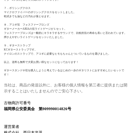
７．ポリシングクロス
マイクロファイバーのポリシングクロスをセットしました。
乾拭きでも油などの汚れが落とせます。
８．アコギ弦 フォスファーブロンズ
ギターメーカーARIAの弦ライトゲージが１セット。
フォスファーブロンズは一般的にキラキラするサウンドで、比較的弦の寿命も長いと言われています。
押さえやすいライトゲージをセットいたしました。
９．ギターストラップ
KCギターストラップです。
ナイロンのストラップで、アコギに必要なヒモもちゃんとついているものを選びました。
以上、送料も無料で大変お買い得なセットになっております！
ギタースタンドや弦を購入しようと考えているはじめの一歩のギタリストにおすすめしたいセットで
す！
当社は、商品の発送以外に、お客様の個人情報を第三者に提供または開
示することはいたしませんのでご安心下さい。
古物商許可番号
福岡県公安委員会 第909990014826号
運営業者
株式会社 西日本楽器