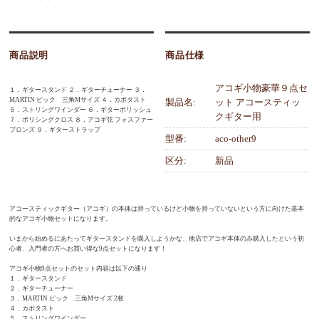
商品説明
商品仕様
アコギ小物豪華９点セ
１．ギタースタンド ２．ギターチューナー ３．
MARTIN ピック 三角Mサイズ ４．カポタスト
製品名:
ット アコースティッ
５．ストリングワインダー ６．ギターポリッシュ
クギター用
７．ポリシングクロス ８．アコギ弦 フォスファー
ブロンズ ９．ギターストラップ
型番:
aco-other9
区分:
新品
アコースティックギター（アコギ）の本体は持っているけど小物を持っていないという方に向けた基本
的なアコギ小物セットになります。
いまから始めるにあたってギタースタンドを購入しようかな、他店でアコギ本体のみ購入したという初
心者、入門者の方へお買い得な9点セットになります！
アコギ小物9点セットのセット内容は以下の通り
１．ギタースタンド
２．ギターチューナー
３．MARTIN ピック 三角Mサイズ 2枚
４．カポタスト
５．ストリングワインダー