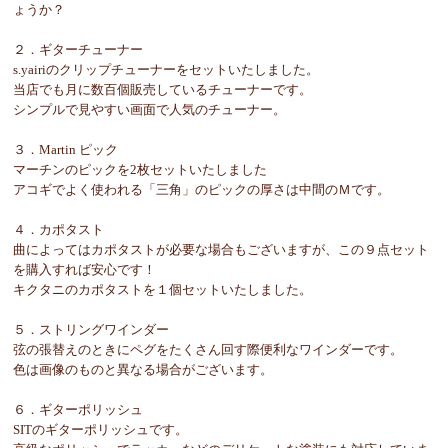
ょうか？
２．ギターチューナー
s.yairiのクリップチューナーをセットいたしました。
当店でも月に数百個販売しているチューナーです。
シンプルで見やすい画面で人気のチューナー。
３．Martin ピック
マーチンのピックを2枚セットいたしました
アコギでよく使われる「三角」のピックの厚さは中間のＭです。
４．カポタスト
曲によってはカポタストが必要な場合もございますが、この９点セット
を購入すれば安心です！
キクタニのカポタストを１個セットいたしました。
５．ストリングワインダー
弦の張替えのときにペグをたくさん回す際便利なワインダーです。
色は画像のものと異なる場合がございます。
６．ギターポリッシュ
SITのギターポリッシュです。