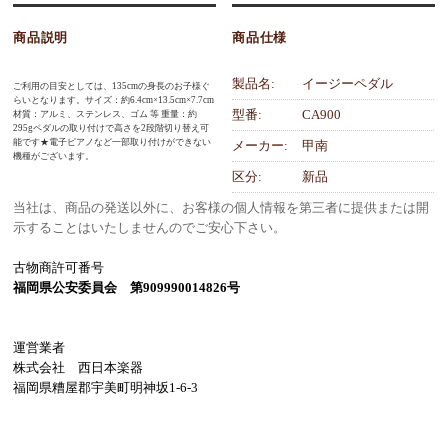
商品説明
商品仕様
製品名:
イージーペダル
ご利用の目安としては、135cmの身長のお子様ぐ
らいとなります。サイズ：約6.4cm×13.5cm×7.7cm
型番:
CA900
材質：アルミ、ステンレス、ゴム 等 重量：約
295gペダルの取り付けで高さを2段階切り替え可
能です★電子ピアノなど一部取り付けができない
メーカー:
甲南
機種がございます。
区分:
新品
当社は、商品の発送以外に、お客様の個人情報を第三者に提供または開
示することはいたしませんのでご安心下さい。
古物商許可番号
福岡県公安委員会 第909990014826号
運営業者
株式会社 西日本楽器
福岡県糟屋郡宇美町明神坂1-6-3