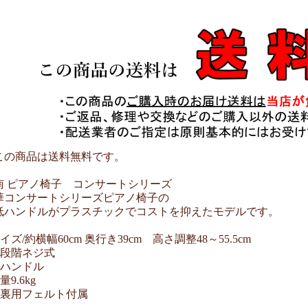
この商品は送料無料です。
南 ピアノ椅子 コンサートシリーズ
華コンサートシリーズピアノ椅子の
低ハンドルがプラスチックでコストを抑えたモデルです。
イズ/約横幅60cm 奥行き39cm 高さ調整48～55.5cm
無段階ネジ式
両ハンドル
量9.6kg
脚裏用フェルト付属