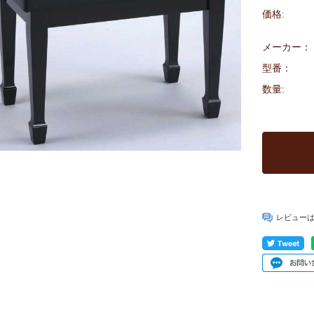
価格:
メーカー：
型番：
数量:
レビュー