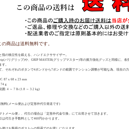
この商品は送料無料です。
と指の独立性を鍛える、ハンドエクササイザー。
rigrip(バリグリップ)や、GRIP MASTER(グリップマスター)等の握力強化グッズと同
ます。
て、それぞれのボタンで4ポンドから7ポンドの範囲でテンション調整が可能な為、現在の
 87 x 68 x 23 mm
74 g
: 4 ～ 7 lb (1.8 ～ 3.2 kg)
料無料(メール便および定形外代引発送です)
マトメール便」、代引の場合は「定形外代金引換」にて出荷させて頂きます。
引は代引き手数料として460円かかります。
ル便はお客様のポストへの投函でのお渡しになります。