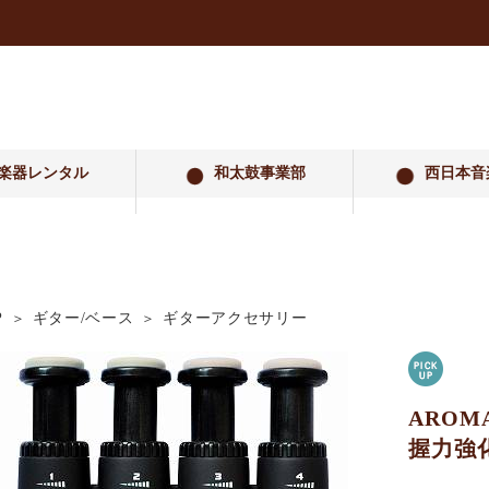
楽器レンタル
和太鼓事業部
西日本音
P
ギター/ベース
ギターアクセサリー
AROM
握力強