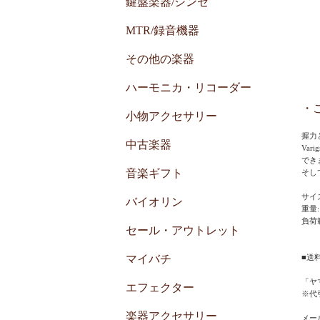
鍵盤楽器/シンセ
MTR/録音機器
その他の楽器
ハーモニカ・リコーダー
・
小物アクセサリー
握力
中古楽器
Va
でき
音楽ギフト
そし
サイズ:
バイオリン
重量: 
負荷範囲
セール・アウトレット
マイバチ
■送
「ヤ
エフェクター
※代
楽器アクセサリー
メー