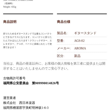
（収納時）
Weight: 435g
商品説明
商品仕様
製品名:
ギタースタンド
折りたためるギタースタンドでは最もコンパクト
にできるクラスになります。コンパクトに折りた
型番:
AGS-02
たんでかばんに入ります！クラシックギター、エ
レキギター、アコギ、ベースと多岐にわたって使
用できます！
メーカー:
AROMA
区分:
新品
当社は、商品の発送以外に、お客様の個人情報を第三者に提供または開
示することはいたしませんのでご安心下さい。
古物商許可番号
福岡県公安委員会 第909990014826号
運営業者
株式会社 西日本楽器
福岡県糟屋郡宇美町明神坂1-6-3