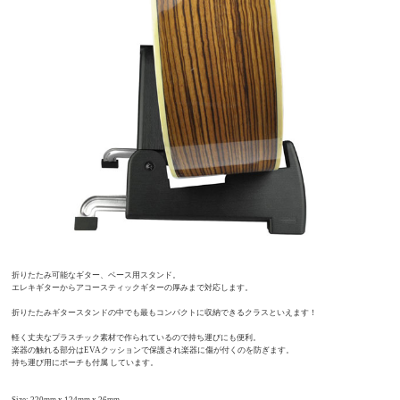
折りたたみ可能なギター、ベース用スタンド。
エレキギターからアコースティックギターの厚みまで対応します。
折りたたみギタースタンドの中でも最もコンパクトに収納できるクラスといえます！
軽く丈夫なプラスチック素材で作られているので持ち運びにも便利。
楽器の触れる部分はEVAクッションで保護され楽器に傷が付くのを防ぎます。
持ち運び用にポーチも付属 しています。
Size: 220mm x 124mm x 26mm