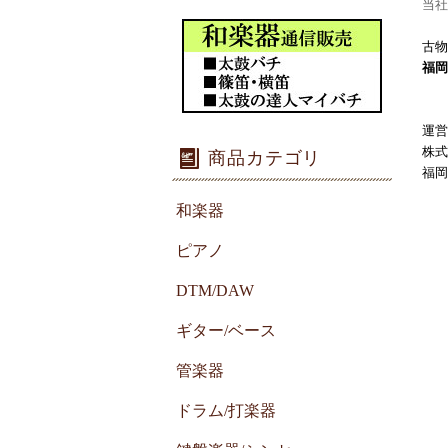
当社
古物
福岡
運営
株式
商品カテゴリ
福岡
和楽器
ピアノ
DTM/DAW
ギター/ベース
管楽器
ドラム/打楽器