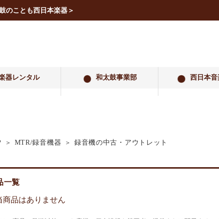
太鼓のことも西日本楽器＞
楽器レンタル
和太鼓事業部
西日本音
録音機の中古・アウトレット
P
MTR/録音機器
品一覧
当商品はありません