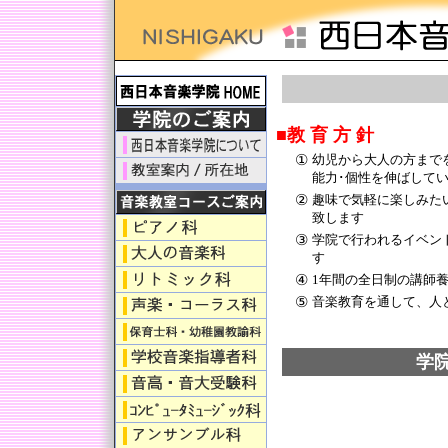
日本ピアノグレード認定協会 福岡支部
■教 育 方 針
①
幼児から大人の方まで
能力･個性を伸ばして
②
趣味で気軽に楽しみた
致します
③
学院で行われるイベン
す
④
1年間の全日制の講師
⑤
音楽教育を通して、人
学