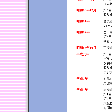
（以
昭和60年12月
第4
収益
昭和61年
音楽
VT
昭和62年
全日
第5
朝倉
昭和63年10月
宇美
平成元年
第6
グラ
を初
収益
アジ
平成2年
糸島
楽譜
平成3年
志免
第1
第7
大阪
を開