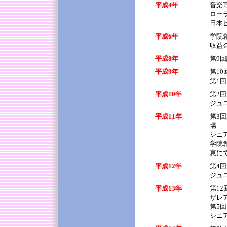
平成4年
音楽
ロー
日本
平成6年
学院
収益
平成8年
第9
平成9年
第1
第1
平成10年
第2
ジュ
平成11年
第3
場
シニ
学院
恵に
平成12年
第4回
ジュ
平成13年
第1
ザレ
第5回
シニ