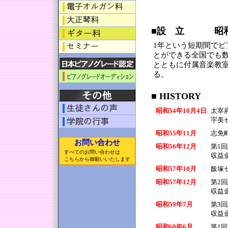
■設 立 昭和5
1年という短期間でピ
とができる全国でも
とともに付属音楽教
る。
■ HISTORY
昭和54年10月4日
太宰
宇美
昭和55年11月
志免
お問い合わせ
昭和56年12月
第1
すべてのお問い合わせは
収益
こちらから御願いいたします
昭和57年10月
飯塚
昭和57年12月
第2
収益
昭和59年7月
第3
収益
昭和60年6月
第1