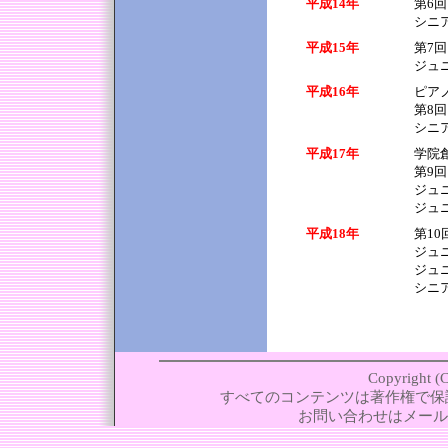
平成14年
第6回
シニ
平成15年
第7回
ジュ
平成16年
ピア
第8回
シニ
平成17年
学院
第9回
ジュ
ジュ
平成18年
第1
ジュ
ジュ
シニ
Copyrig
すべてのコンテンツは著作権で保
お問い合わせはメール