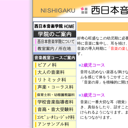
日本ピ
好奇心旺盛なこの幼児期に必
時に音楽に集中し、耳を傾け
音楽の導入時期に
「音楽の楽
す。
■
2歳児コース
音符も読めない楽器も弾け
ムを感じて体をうごかすこ
「音楽の扉」を積極的に開
■
3歳児コース
音楽に一番大切な耳（聴覚
き、真似をしたり、話すこ
けられるようになります。
にもつながります。