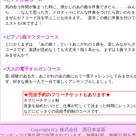
気の合う仲間が集まった時に、懐かしのあの曲を伴奏できたら．．．みん
ら．．．なんて思った方。メロディーにどんな伴奏をつけたら良いのかを
ませんか？コード法を学ぶことも出きます。「是非この曲に伴奏を付けて
エストもOKですよ！
■
ピアノ1曲マスターコース
とにかくまずは、「あの曲！」というあこがれの１曲を、楽しみながら少
コースです。楽譜が読めなくても大丈夫！指１本から、まずは１曲マスタ
みませんか？
■
大人の電子オルガンコース
昔､経験のある方、あこがれのあの曲にもう一度チャレンジしてみません
ず、好きな曲を一人で一台で楽しくアンサンブルしましょう。
★完全予約のフリーチケットもあります★
※フリーチケット制
音楽を始めたいけど、仕事が忙しくて決まった時間にレッスン
などにピッタリの自由予約制のコースです。
Copyright (C) 株式会社 西日本楽器
コンテンツは著作権で保護されています。無断転載、無断引用を